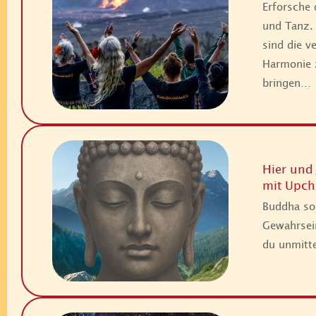
Erforsche 
und Tanz. 
sind die v
Harmonie 
bringen…
Hier und
mit Upch
Buddha sol
Gewahrsein
du unmitt