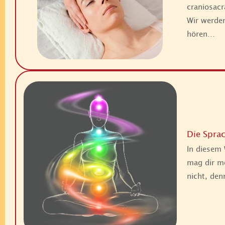
craniosacr
Wir werden
hören…
Die Sprac
In diesem 
mag dir mö
nicht, den