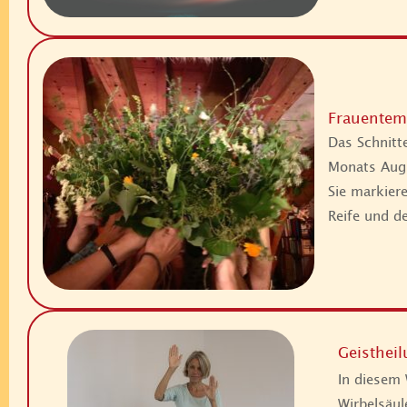
Frauentemp
Das Schnitte
Monats Augu
Sie markier
Reife und d
Geisthei
In diesem 
Wirbelsäul