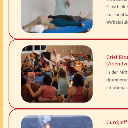
Geistheil
zur sicht
Wirbelsä
Grief Ri
(Abendve
In der Mit
drumherum
emotional
Gurdjief