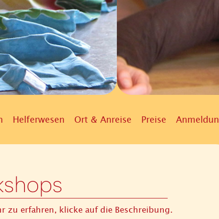
n
Helferwesen
Ort & Anreise
Preise
Anmeldun
kshops
 zu erfahren, klicke auf die Beschreibung.