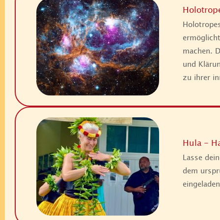
Holotrop
Holotropes
ermöglicht
machen. Di
und Kläru
zu ihrer i
Hula - H
Lasse dein
dem ursprü
eingeladen