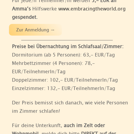
Für jede/n Teilnehmer/in werden
5,- EUR an
Amma’s
Hilfswerke
www.embracingtheworld.org
gespendet
.
Zur Anmeldung →
Preise bei Übernachtung im Schlafsaal/Zimmer:
Dormitorium (ab 5 Personen): 63,- EUR/Tag
Mehrbettzimmer (4 Personen): 78,-
EUR/TeilnehmerIn/Tag
Doppelzimmer: 102,- EUR/TeilnehmerIn/Tag
Einzelzimmer: 132,- EUR/TeilnehmerIn/Tag
Der Preis bemisst sich danach, wie viele Personen
im Zimmer schlafen!
Für deine Unterkunft,
auch im Zelt oder
Wohnmobil
, melde dich bitte
DIREKT auf der